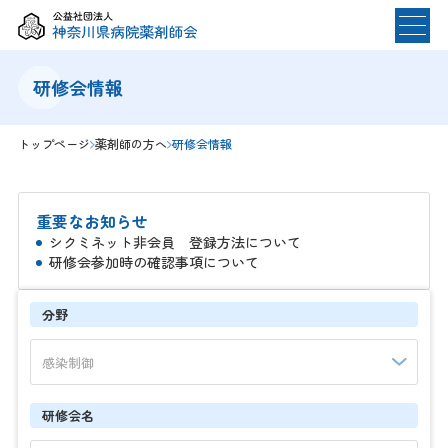
本会について
研修会情報
本会について TOP
発行雑誌
トップページ
薬剤師の方へ
研修会情報
会長挨拶
役員紹介
薬剤師の方へ
組織紹介
重要なお知らせ
月例のお知らせ
シクミネット非会員 登録方法について
寄付のお願い
薬剤師の方へ TOP
一般・学生の方へ
研修会参加時の確認事項について
施設・求人情報
研修会情報
分野
一般・学生の方へ TOP
災害時被災状況報告
あなたのくすりと健康
表彰・受賞者一覧
検索
県民公開講座
禁煙支援
不正大麻けしの撲滅運動
研修会名