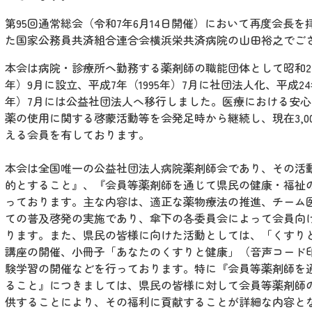
第95回通常総会（令和7年6月14日開催）において再度会長を
た国家公務員共済組合連合会横浜栄共済病院の山田裕之でご
本会は病院・診療所へ勤務する薬剤師の職能団体として昭和24年
年）9月に設立、平成7年（1995年）7月に社団法人化、平成24年
年）7月には公益社団法人へ移行しました。医療における安心
薬の使用に関する啓蒙活動等を会発足時から継続し、現在3,0
える会員を有しております。
本会は全国唯一の公益社団法人病院薬剤師会であり、その活
的とすること』、『会員等薬剤師を通じて県民の健康・福祉
っております。主な内容は、適正な薬物療法の推進、チーム
ての普及啓発の実施であり、傘下の各委員会によって会員向
ります。また、県民の皆様に向けた活動としては、「くすり
講座の開催、小冊子「あなたのくすりと健康」（音声コード
験学習の開催などを行っております。特に『会員等薬剤師を
ること』につきましては、県民の皆様に対して会員等薬剤師
供することにより、その福利に貢献することが詳細な内容と