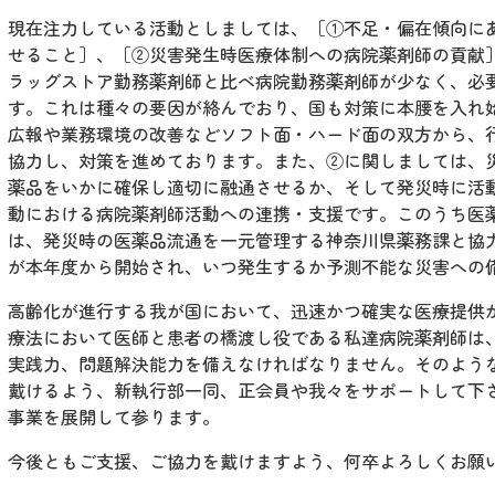
現在注力している活動としましては、［①不足・偏在傾向に
せること］、［②災害発生時医療体制への病院薬剤師の貢献
ラッグストア勤務薬剤師と比べ病院勤務薬剤師が少なく、必
す。これは種々の要因が絡んでおり、国も対策に本腰を入れ
広報や業務環境の改善などソフト面・ハード面の双方から、
協力し、対策を進めております。また、②に関しましては、
薬品をいかに確保し適切に融通させるか、そして発災時に活
動における病院薬剤師活動への連携・支援です。このうち医
は、発災時の医薬品流通を一元管理する神奈川県薬務課と協
が本年度から開始され、いつ発生するか予測不能な災害への
高齢化が進行する我が国において、迅速かつ確実な医療提供
療法において医師と患者の橋渡し役である私達病院薬剤師は
実践力、問題解決能力を備えなければなりません。そのよう
戴けるよう、新執行部一同、正会員や我々をサポートして下
事業を展開して参ります。
今後ともご支援、ご協力を戴けますよう、何卒よろしくお願