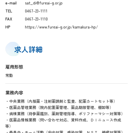
e-mail
sat_di@fureai-g.or.jp
TEL
0467-23-1111
FAX
0467-23-1110
HP
https://www.fureai-g.or.jp/kamakura-hp/
求人詳細
雇用形態
常勤
業務内容
・中央業務（内服薬・注射薬調剤と監査、配薬カートセット等）
・医薬品管理業務（院内配置薬管理、薬品期限管理、棚卸等）
・病棟業務（持参薬鑑別、薬剤管理指導、ポリファーマシー対策等）
・医薬品情報業務（問い合わせ対応、資料作成、ＤＩニュース作成
等）
・委員会・チーム活動（安全対策、感染対策、ＮＳＴ、褥瘡対策等）