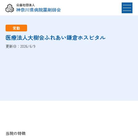
本会について
常勤
医療法人大樹会ふれあい鎌倉ホスピタル
本会について TOP
発行雑誌
更新日：2026/6/9
会長挨拶
役員紹介
薬剤師の方へ
組織紹介
月例のお知らせ
寄付のお願い
薬剤師の方へ TOP
一般・学生の方へ
施設・求人情報
研修会情報
一般・学生の方へ TOP
災害時被災状況報告
あなたのくすりと健康
表彰・受賞者一覧
検索
県民公開講座
禁煙支援
不正大麻けしの撲滅運動
当院の特徴