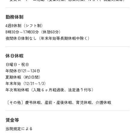
勤務体制
4週8休制（シフト制）
8時30分～17時30分（休憩60分）
夜間休日体制なし（年末年始等長期休暇中除く）
休日休暇
日曜日・祝日
年間休日121～124日
夏期休暇（約3日間）
年末年始（12/31～1/3）
年次有給休暇（入職６ヶ月経過後、法定通り付与）
［その他］慶弔休暇、産前・産後休暇、育児休暇、介護休暇
賃金等
当院規定による