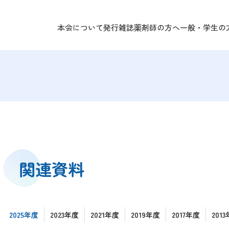
本会について
発行雑誌
薬剤師の方へ
一般・学生の
の方へ TOP
の方へ TOP
本会について TOP
施設・求人情報
あなたのくすりと健康
会長挨拶
役員紹介
研修会情報
組織紹介
県民公開講座
災害時被災状況報告
月例のお知らせ
禁煙支援
不正大麻けし
寄付のお願
表彰・受賞
関連資料
2025年度
2023年度
2021年度
2019年度
2017年度
201