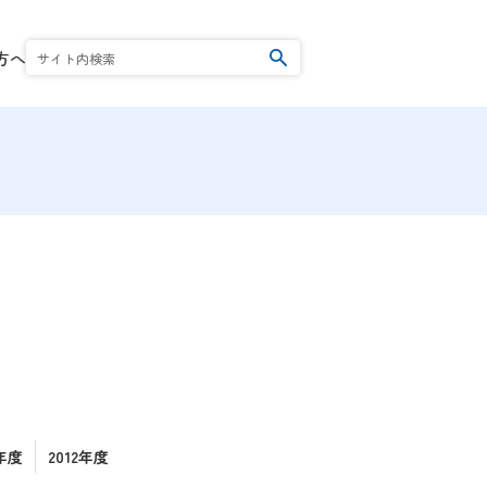
方へ
検索
の撲滅運動
い
者一覧
3年度
2012年度