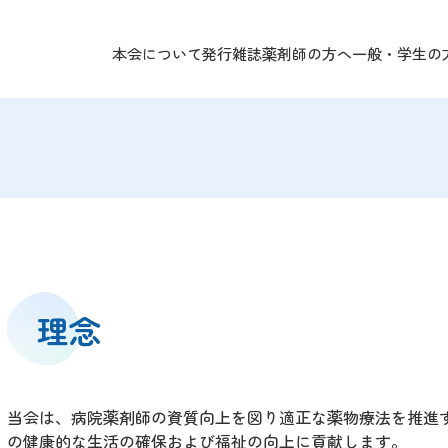
本会について
発行雑誌
薬剤師の方へ
一般・学生の
の方へ TOP
の方へ TOP
本会について TOP
施設・求人情報
あなたのくすりと健康
会長挨拶
役員紹介
研修会情報
組織紹介
県民公開講座
災害時被災状況報告
月例のお知らせ
禁煙支援
不正大麻けし
寄付のお願
表彰・受賞
理念
当会は、病院薬剤師の資質向上を図り適正な薬物療法を推進
の健康的な生活の確保および福祉の向上に貢献します。