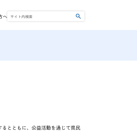
方へ
検索
の撲滅運動
い
者一覧
するとともに、公益活動を通じて県民